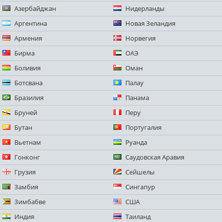
Азербайджан
Нидерланды
Аргентина
Новая Зеландия
Армения
Норвегия
Бирма
ОАЭ
Боливия
Оман
Ботсвана
Палау
Бразилия
Панама
Бруней
Перу
Бутан
Португалия
Вьетнам
Руанда
Гонконг
Саудовская Аравия
Грузия
Сейшелы
Замбия
Сингапур
Зимбабве
США
Индия
Таиланд