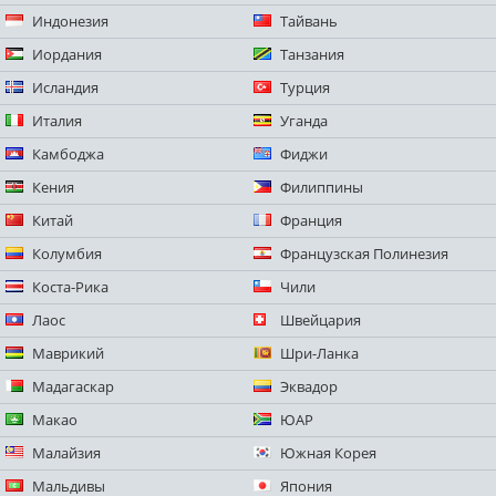
Индонезия
Тайвань
Иордания
Танзания
Исландия
Турция
Италия
Уганда
Камбоджа
Фиджи
Кения
Филиппины
Китай
Франция
Колумбия
Французская Полинезия
Коста-Рика
Чили
Лаос
Швейцария
Маврикий
Шри-Ланка
Мадагаскар
Эквадор
Макао
ЮАР
Малайзия
Южная Корея
Мальдивы
Япония