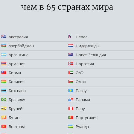
чем в 65 странах мира
Австралия
Непал
Азербайджан
Нидерланды
Аргентина
Новая Зеландия
Армения
Норвегия
Бирма
ОАЭ
Боливия
Оман
Ботсвана
Палау
Бразилия
Панама
Бруней
Перу
Бутан
Португалия
Вьетнам
Руанда