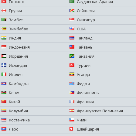
Гонконг
Саудовская Аравия
Грузия
Сейшелы
Замбия
Сингапур
Зимбабве
США
Индия
Таиланд
Индонезия
Тайвань
Иордания
Танзания
Исландия
Турция
Италия
Уганда
Камбоджа
Фиджи
Кения
Филиппины
Китай
Франция
Колумбия
Французская Полинезия
Коста-Рика
Чили
Лаос
Швейцария