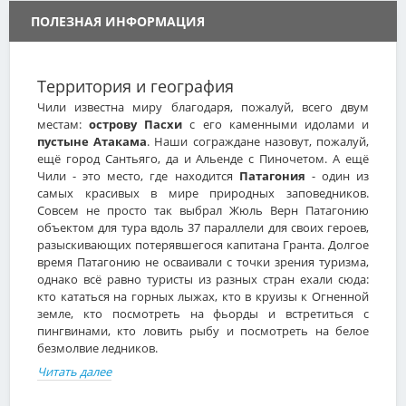
ПОЛЕЗНАЯ ИНФОРМАЦИЯ
Территория и география
Чили известна миру благодаря, пожалуй, всего двум
местам:
острову Пасхи
с его каменными идолами и
пустыне Атакама
. Наши сограждане назовут, пожалуй,
ещё город Сантьяго, да и Альенде с Пиночетом. А ещё
Чили - это место, где находится
Патагония
- один из
самых красивых в мире природных заповедников.
Совсем не просто так выбрал Жюль Верн Патагонию
объектом для тура вдоль 37 параллели для своих героев,
разыскивающих потерявшегося капитана Гранта. Долгое
время Патагонию не осваивали с точки зрения туризма,
однако всё равно туристы из разных стран ехали сюда:
кто кататься на горных лыжах, кто в круизы к Огненной
земле, кто посмотреть на фьорды и встретиться с
пингвинами, кто ловить рыбу и посмотреть на белое
безмолвие ледников.
Читать далее