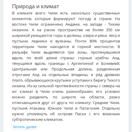
Природа и климат
В климате всего Чили есть несколько существенных
моментов, которые формируют погоду в стране. На
востоке Чили ограничено Андами, на западе - Тихим
океаном. А на узком пространстве не более 350 км
шириной умещаются горы и долины, озера и реки, леса и
пустыни, ледники и вулканы. Почти 80% процентов
территории Чили находится в горной местности. В
рельефе Чили выделяется три зоны, протянувшиеся
вдоль по всей длине страны: горные хребты Анд,
тянущиеся вдоль границы с Аргентиной и Боливией;
Центральная или Продольная долина, разделенная
отрогами Анд на отдельные впадины; и ряд древних
плато, обрывающихся крутыми уступами к берегу Тихого
океана. Из-за сильной протяжённости страны с севера на
юг климат в Чили очень разнообразен, его условно
можно разделить по широте на области, резко
отличающихся друг от друга по климату: Среднее Чили,
пустыня Атакама, Южное Чили и Патагония. Отдельно
нужно упомянуть об острове Пасхи с его влажным
субтропическим климатом.
Читать далее