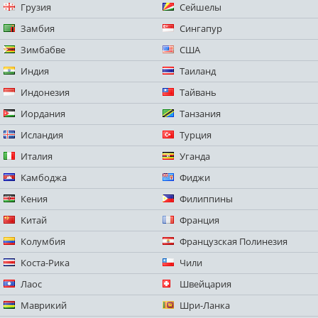
Грузия
Сейшелы
Замбия
Сингапур
Зимбабве
США
Индия
Таиланд
Индонезия
Тайвань
Иордания
Танзания
Исландия
Турция
Италия
Уганда
Камбоджа
Фиджи
Кения
Филиппины
Китай
Франция
Колумбия
Французская Полинезия
Коста-Рика
Чили
Лаос
Швейцария
Маврикий
Шри-Ланка