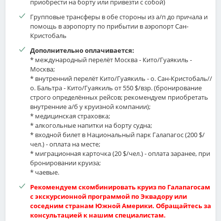
приобрести на борту или привезти с собой)
Групповые трансферы в обе стороны из а/п до причала и
помощь в аэропорту по прибытии в аэропорт Сан-
Кристобаль
Дополнительно оплачивается:
* международный перелёт Москва - Кито/Гуаякиль -
Москва;
* внутренний перелёт Кито/Гуаякиль - о. Сан-Кристобаль//
о. Бальтра - Кито/Гуаякиль от 550 $/взр. (бронирование
строго определённых рейсов; рекомендуем приобретать
внутренние а/б у круизной компании);
* медицинская страховка;
* алкогольные напитки на борту судна;
* входной билет в Национальный парк Галапагос (200 $/
чел.) - оплата на месте;
* миграционная карточка (20 $/чел.) - оплата заранее, при
бронировании круиза;
* чаевые.
Рекомендуем скомбинировать круиз по Галапагосам
с экскурсионной программой по Эквадору или
соседним странам Южной Америки. Обращайтесь за
консультацией к нашим специалистам.