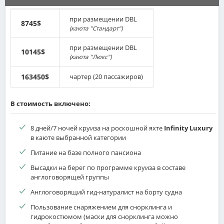
из лодки на сухую поверхность; мокрая высадка
подразумевает, что как только лодка приблизится к
при размещении DBL
8745$
песчаному пляжу, туристы спустятся в воду по колено и
(каюта "Стандарт")
перейдут вброд по направлению к берегу.
при размещении DBL
10145$
(каюта "Люкс")
163450$
чартер (20 пассажиров)
В стоимость включено:
8 дней/7 ночей круиза на роскошной яхте
Infinity Luxury
в каюте выбранной категории
Питание на базе полного пансиона
Высадки на берег по программе круиза в составе
англоговорящей группы
Англоговорящий гид-натуралист на борту судна
Пользование снаряжением для снорклинга и
гидрокостюмом (маски для снорклинга можно