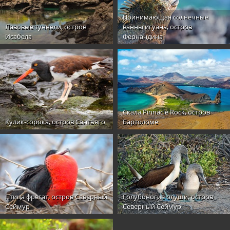
Принимающая солнечные
Лавовые туннели, остров
ванны игуана, остров
Исабела
Фернандина
Скала Pinnacle Rock, остров
Кулик-сорока, остров Сантьяго
Бартоломе
Птица фрегат, остров Северный
Голубоногие олуши, остров
Сеймур
Северный Сеймур