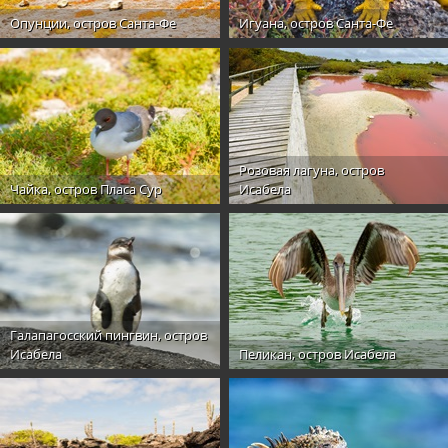
Опунции, остров Санта-Фе
Игуана, остров Санта-Фе
Розовая лагуна, остров
Чайка, остров Пласа Сур
Исабела
Галапагосский пингвин, остров
Исабела
Пеликан, остров Исабела