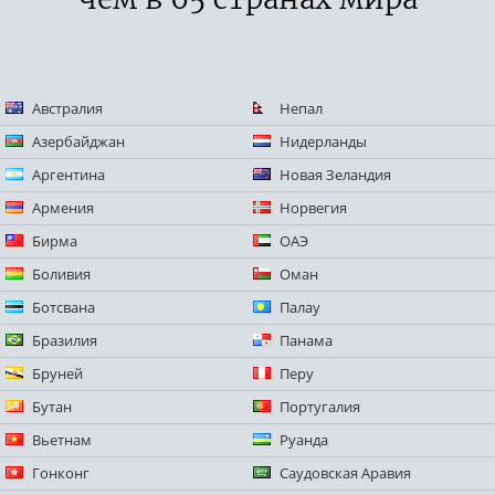
Австралия
Непал
Азербайджан
Нидерланды
Аргентина
Новая Зеландия
Армения
Норвегия
Бирма
ОАЭ
Боливия
Оман
Ботсвана
Палау
Бразилия
Панама
Бруней
Перу
Бутан
Португалия
Вьетнам
Руанда
Гонконг
Саудовская Аравия