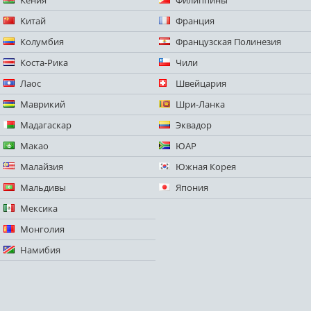
Китай
Франция
Колумбия
Французская Полинезия
Коста-Рика
Чили
Лаос
Швейцария
Маврикий
Шри-Ланка
Мадагаскар
Эквадор
Макао
ЮАР
Малайзия
Южная Корея
Мальдивы
Япония
Мексика
Монголия
Намибия