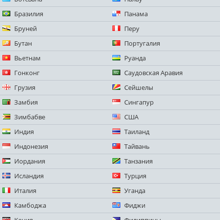
Бразилия
Панама
Бруней
Перу
Бутан
Португалия
Вьетнам
Руанда
Гонконг
Саудовская Аравия
Грузия
Сейшелы
Замбия
Сингапур
Зимбабве
США
Индия
Таиланд
Индонезия
Тайвань
Иордания
Танзания
Исландия
Турция
Италия
Уганда
Камбоджа
Фиджи
Кения
Филиппины