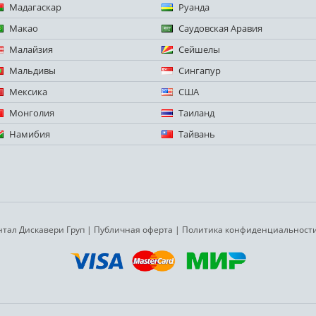
Мадагаскар
Руанда
Макао
Саудовская Аравия
Малайзия
Сейшелы
Мальдивы
Сингапур
Мексика
США
Монголия
Таиланд
Намибия
Тайвань
ентал Дискавери Груп
|
Публичная оферта
|
Политика конфиденциальност