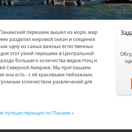
Италия
Оман
Кения
Перу
Зад
а Панамский перешеек вышел из моря, мир
Посмотреть все наши на
шеек разделил мировой океан и соединил
Карта мира по регионам и полный списо
мым одну из самых важных естественных
одня этот узкий перешеек в Центральной
Обсу
ораздо большего количества видов птиц и
од
всей Северной Америке. Мы приглашаем
ая она есть - с её красивыми пейзажами,
огромным количеством развлечений для
я путешествующих по Панаме »