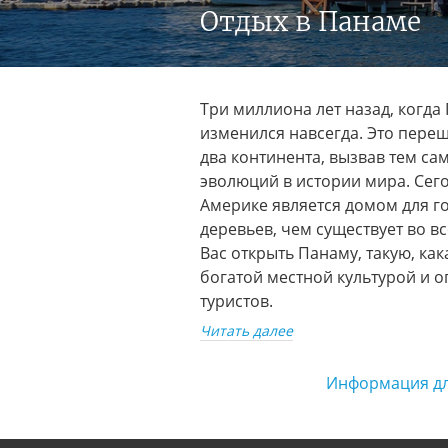
Отдых в Панаме
Юго-Восточная Азия
Южная Америка
Южный Кавказ
Три миллиона лет назад, когд
изменился навсегда. Это пере
два континента, вызвав тем са
эволюций в истории мира. Сег
Америке является домом для г
деревьев, чем существует во 
Вас открыть Панаму, такую, как
богатой местной культурой и 
туристов.
Читать далее
Информация дл