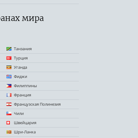
ранах мира
Танзания
Турция
Уганда
Фиджи
Филиппины
Франция
Французская Полинезия
Чили
Швейцария
Шри-Ланка