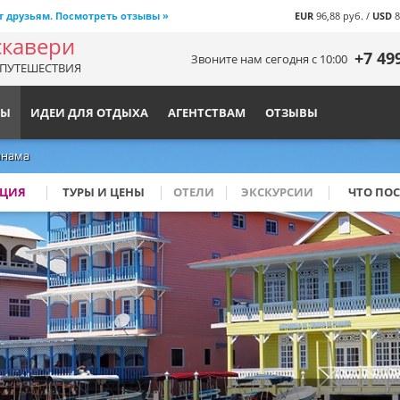
т друзьям. Посмотреть отзывы »
EUR
96,88 руб. /
USD
8
скавери
+7 49
Звоните нам сегодня с 10:00
ПУТЕШЕСТВИЯ
НЫ
ИДЕИ ДЛЯ ОТДЫХА
АГЕНТСТВАМ
ОТЗЫВЫ
анама
Наиболее популярные напра
ЦИЯ
ТУРЫ И ЦЕНЫ
ОТЕЛИ
ЭКСКУРСИИ
ЧТО ПОС
Австралия
Китай
Аргентина
Маврикий
Бирма
Мадагаскар
Бразилия
Малайзия
Бутан
Мальдивы
Гонконг
Мексика
Индия
Монголия
Индонезия
Намибия
Исландия
Новая Зеландия