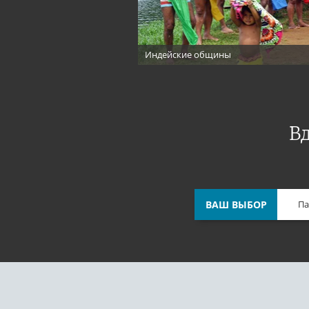
Индейские общины
В
ВАШ ВЫБОР