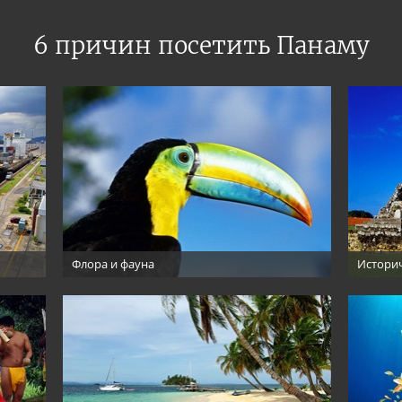
6 причин посетить Панаму
Флора и фауна
Историч