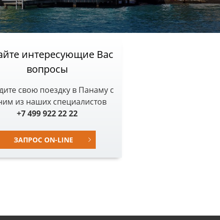
Южная Корея
Япония
айте интересующие Вас
правления
вопросы
к стран для путешествий ›
дите свою поездку в Панаму с
ним из наших специалистов
+7 499 922 22 22
ЗАПРОС ON-LINE