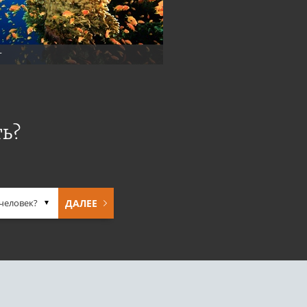
г
ь?
ДАЛЕЕ