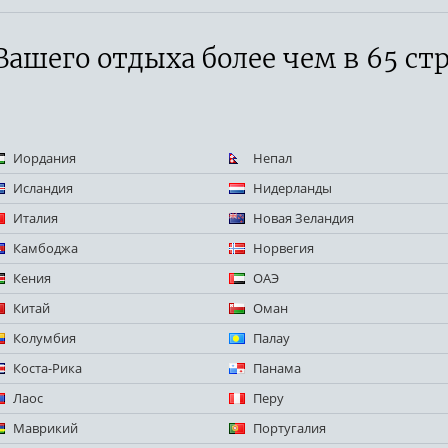
Вашего отдыха более чем в 65 ст
Иордания
Непал
Исландия
Нидерланды
Италия
Новая Зеландия
Камбоджа
Норвегия
Кения
ОАЭ
Китай
Оман
Колумбия
Палау
Коста-Рика
Панама
Лаос
Перу
Маврикий
Португалия