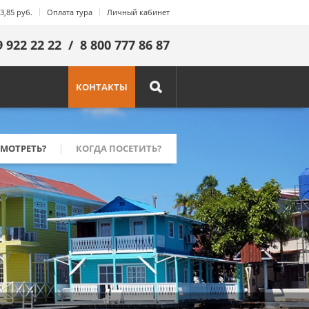
3,85 руб.
Оплата тура
Личный кабинет
9 922 22 22
/
8 800 777 86 87
КОНТАКТЫ
вления
МОТРЕТЬ?
КОГДА ПОСЕТИТЬ?
Руанда
Саудовская Аравия
Сейшелы
Сингапур
Танзания
Франция
Шри-Ланка
Эквадор
ЮАР