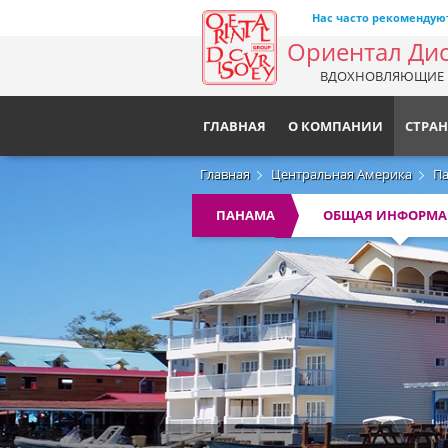
Нас часто рекомендую
Ориентал Ди
ВДОХНОВЛЯЮЩИЕ 
ГЛАВНАЯ
О КОМПАНИИ
СТРА
Главная
Центральная Америка
П
Регионы
ПАНАМА
ОБЩАЯ ИНФОРМА
Австралия и Океания
Африка
Ближний Восток
Восточная Азия
Европа
Карибский бассейн
Острова Индийского Океана
Северная Америка
Центральная Америка