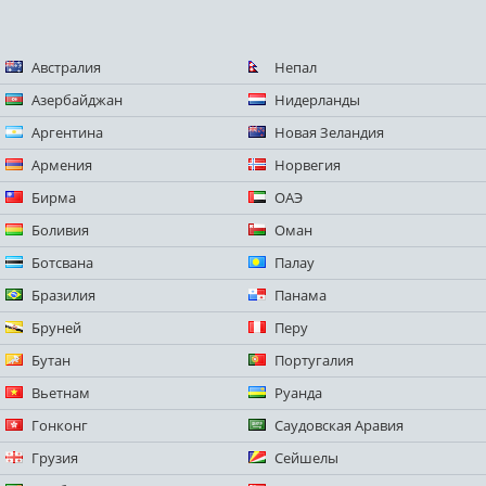
Австралия
Непал
Азербайджан
Нидерланды
Аргентина
Новая Зеландия
Армения
Норвегия
Бирма
ОАЭ
Боливия
Оман
Ботсвана
Палау
Бразилия
Панама
Бруней
Перу
Бутан
Португалия
Вьетнам
Руанда
Гонконг
Саудовская Аравия
Грузия
Сейшелы