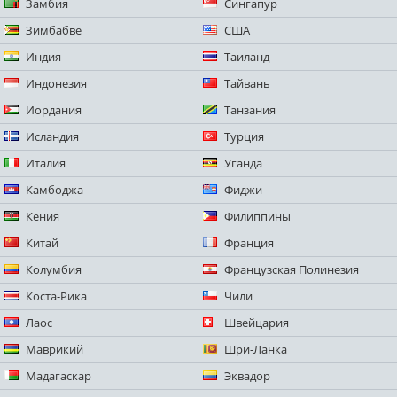
Замбия
Сингапур
Зимбабве
США
Индия
Таиланд
Индонезия
Тайвань
Иордания
Танзания
Исландия
Турция
Италия
Уганда
Камбоджа
Фиджи
Кения
Филиппины
Китай
Франция
Колумбия
Французская Полинезия
Коста-Рика
Чили
Лаос
Швейцария
Маврикий
Шри-Ланка
Мадагаскар
Эквадор