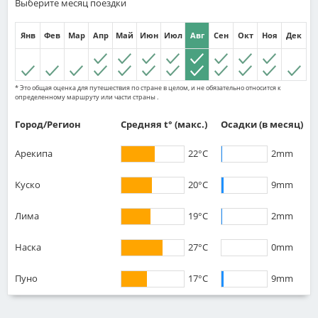
Выберите месяц поездки
Янв
Фев
Мар
Апр
Май
Июн
Июл
Авг
Сен
Окт
Ноя
Дек
* Это общая оценка для путешествия по стране в целом, и не обязательно относится к
определенному маршруту или части страны .
Город/Регион
Средняя t° (макс.)
Осадки
(в месяц)
Арекипа
22°C
2mm
Куско
20°C
9mm
Лима
19°C
2mm
Наска
27°C
0mm
Пуно
17°C
9mm