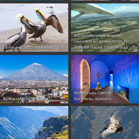
Восхитительные виды из
самолёта во время полёта к
Пеликаны, острова Бальестас
Линиям Наска, Плато Наска
Монастырь Святой
Вулкан Мисти, Арекипа
Каталины, Арекипа