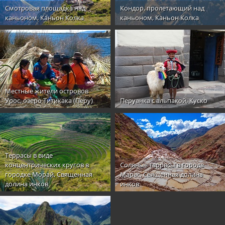
Смотровая площадка над
Кондор, пролетающий над
каньоном, Каньон Колка
каньоном, Каньон Колка
Местные жители островов
Урос, озеро Титикака (Перу)
Перуанка с альпакой, Куско
Террасы в виде
концентрических кругов в
Соляные террасы в городе
городке Морай, Священная
Марас, Священная долина
долина инков
инков