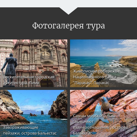
Фотогалерея тура
Живописное побережье
Восхитительная городская
Национального парка
архитектура, Лима
"Паракас", Паракас
Самцы морского льва
"выясняют
Завораживающие
взаимоотношения", острова
пейзажи, острова Бальестас
Бальестас