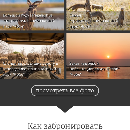
Большой Куду (Tragelaphus
Семья
strepsiceros), Национальный
сурикатов, Национальный
парк "Чобе"
парк "Чобе"
Слоны, переходяшие дорогу в
Закат над рекой
заповеднике, Национальный
Чобе, Национальный парк
парк "Чобе"
"Чобе"
посмотреть все фото
Как забронировать