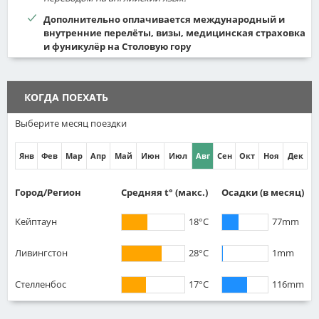
Дополнительно оплачивается международный и
внутренние перелёты, визы, медицинская страховка
и фуникулёр на Столовую гору
КОГДА ПОЕХАТЬ
Выберите месяц поездки
Янв
Фев
Мар
Апр
Май
Июн
Июл
Авг
Сен
Окт
Ноя
Дек
Город/Регион
Средняя t° (макс.)
Осадки
(в месяц)
Кейптаун
18°C
77mm
Ливингстон
28°C
1mm
Стелленбос
17°C
116mm