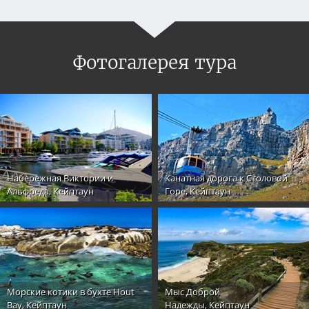
Фотогалерея тура
Набережная Виктории и
Канатная дорога к Столовой
Альфреда, Кейптаун
Горе, Кейптаун
Морские котики в бухте Hout
Мыс Доброй
Bay, Кейптаун
Надежды, Кейптаун