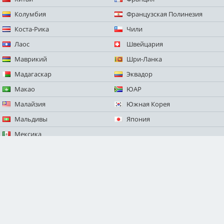
Колумбия
Французская Полинезия
Коста-Рика
Чили
Лаос
Швейцария
Маврикий
Шри-Ланка
Мадагаскар
Эквадор
Макао
ЮАР
Малайзия
Южная Корея
Мальдивы
Япония
Мексика
Монголия
Намибия