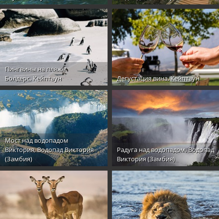
Пингвины на пляже
Болдерс, Кейптаун
Дегустация вина, Кейптаун
Мост над водопадом
Виктория, Водопад Виктория
Радуга над водопадом, Водопад
(Замбия)
Виктория (Замбия)