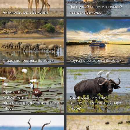
Плывущий по реке взрослый
Антилопы, река Замбези
лев, река Замбези
Стадо слонов, река Замбези
Круиз по реке, река Замбези
Африканская якана
(Actophilornis
Бизон с цаплями на
africanus), Национальный парк
голове, Национальный парк
"Чобе"
"Чобе"