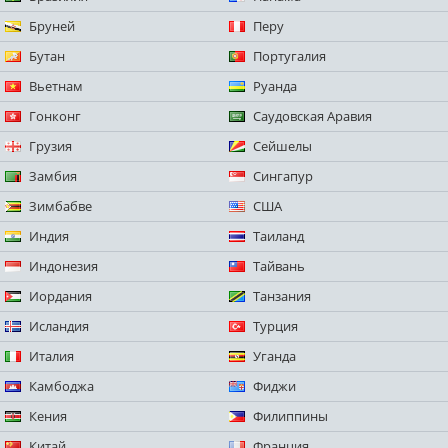
Бруней
Перу
Бутан
Португалия
Вьетнам
Руанда
Гонконг
Саудовская Аравия
Грузия
Сейшелы
Замбия
Сингапур
Зимбабве
США
Индия
Таиланд
Индонезия
Тайвань
Иордания
Танзания
Исландия
Турция
Италия
Уганда
Камбоджа
Фиджи
Кения
Филиппины
Китай
Франция