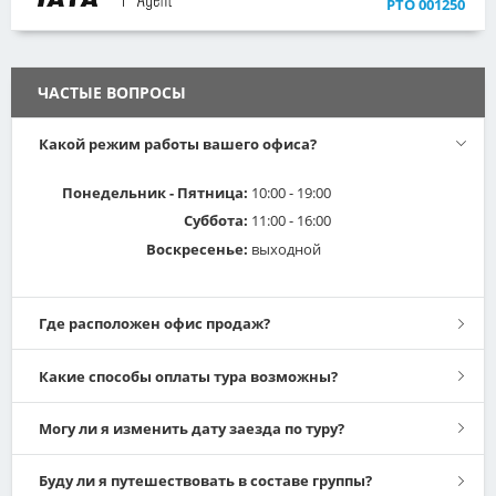
РТО 001250
ЧАСТЫЕ ВОПРОСЫ
Какой режим работы вашего офиса?
Понедельник - Пятница:
10:00 - 19:00
Суббота:
11:00 - 16:00
Воскресенье:
выходной
Где расположен офис продаж?
м. Фрунзенская
Какие способы оплаты тура возможны?
г. Москва, ул. Россолимо, д. 17, стр.3
- Банковским переводом
Могу ли я изменить дату заезда по туру?
БЦ "Технопарк "Россолимо"
Схема проезда
- Пластиковыми картами Visa, Mastercard.
Если вы выбрали поездку в составе группы с включенными
Буду ли я путешествовать в составе группы?
в стоимость авиабилетами, то изменить дату заезда по туру