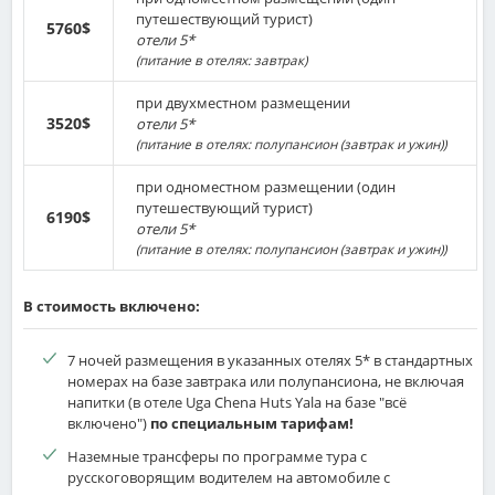
путешествующий турист)
5760$
отели 5*
(питание в отелях: завтрак)
при двухместном размещении
3520$
отели 5*
(питание в отелях: полупансион (завтрак и ужин))
при одноместном размещении (один
путешествующий турист)
6190$
отели 5*
(питание в отелях: полупансион (завтрак и ужин))
В стоимость включено:
7 ночей размещения в указанных отелях 5* в стандартных
номерах на базе завтрака или полупансиона, не включая
напитки (в отеле Uga Chena Huts Yala на базе "всё
включено")
по специальным тарифам!
Наземные трансферы по программе тура с
русскоговорящим водителем на автомобиле с