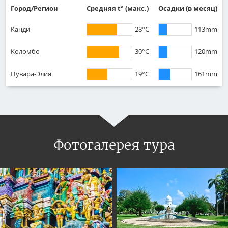
Город/Регион
Средняя t° (макс.)
Осадки
(в месяц)
Канди
28°C
113mm
Коломбо
30°C
120mm
Нувара-Элия
19°C
161mm
Фотогалерея тура