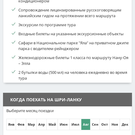
кондиционером
Сопровождение лицензированным русскоговорящим
ланкийским гидом на протяжении всего маршрута
Экскурсии по программе тура
Входные билеты на указанные экскурсионные объекты
Сафари в Национальном парке "Яла" на приватном джипе
парка с водителем-рейнджером
Железнодорожные билеты 1 класса по маршруту Нану-Оя
– Элла
2 бутылки воды (500 мл) на человека ежедневно во время
тура
КОГДА ПОЕХАТЬ НА ШРИ-ЛАНКУ
Выберите месяц поездки
Янв
Фев
Мар
Апр
Май
Июн
Июл
Авг
Сен
Окт
Ноя
Дек