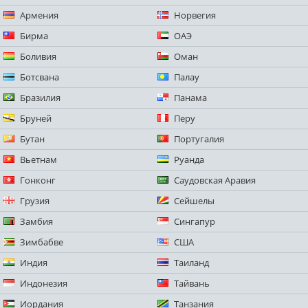
Армения
Норвегия
Бирма
ОАЭ
Боливия
Оман
Ботсвана
Палау
Бразилия
Панама
Бруней
Перу
Бутан
Португалия
Вьетнам
Руанда
Гонконг
Саудовская Аравия
Грузия
Сейшелы
Замбия
Сингапур
Зимбабве
США
Индия
Таиланд
Индонезия
Тайвань
Иордания
Танзания