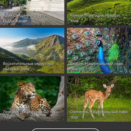
Храм Священного Зуба
Чайная плантация, Нувара-
Будды, Канди
Элия
Восхитительные окрестные
Павлин, Национальный парк
пейзажи, Элла
"Яла"
Леопард, Национальный парк
Оленёнок, Национальный парк
"Яла"
"Яла"