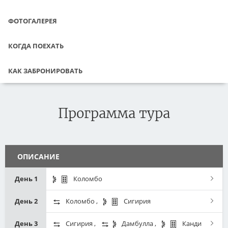
ФОТОГАЛЕРЕЯ
КОГДА ПОЕХАТЬ
КАК ЗАБРОНИРОВАТЬ
Программа тура
ОПИСАНИЕ
День 1
Коломбо
Добро пожаловать на Шри-Ланку — жемчужину Индийского
День 2
Коломбо
,
Сигирия
океана!
Завтрак и выписка из отеля. Переезд в Сигирию.
День 3
Сигирия
,
Дамбулла
,
Канди