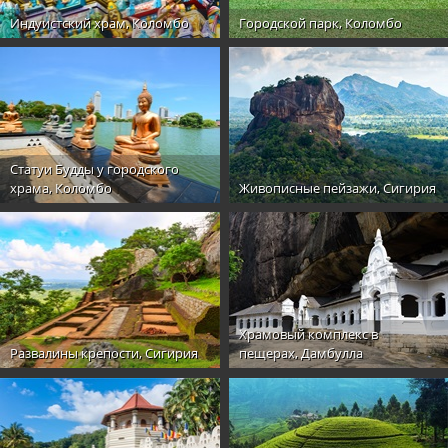
Индуистский храм, Коломбо
Городской парк, Коломбо
Статуи Будды у городского
храма, Коломбо
Живописные пейзажи, Сигирия
Храмовый комплекс в
Развалины крепости, Сигирия
пещерах, Дамбулла