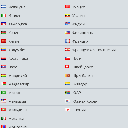
Исландия
Турция
Италия
Уганда
Камбоджа
Фиджи
Кения
Филиппины
Китай
Франция
Колумбия
Французская Полинезия
Коста-Рика
Чили
Лаос
Швейцария
Маврикий
Шри-Ланка
Мадагаскар
Эквадор
Макао
ЮАР
Малайзия
Южная Корея
Мальдивы
Япония
Мексика
Монголия