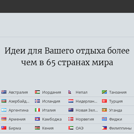
Идеи для Вашего отдыха более
чем в 65 странах мира
Австралия
Иордания
Непал
Танзания
Азербайджан
Исландия
Нидерланды
Турция
Аргентина
Италия
Новая Зеландия
Уганда
Армения
Камбоджа
Норвегия
Фиджи
Бирма
Кения
ОАЭ
Филиппины