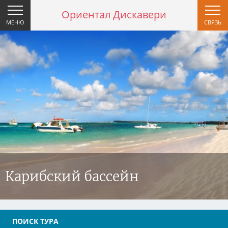
Ориентал Дискавери
МЕНЮ
СВЯЗЬ
Карибский бассейн
ПОИСК ТУРА