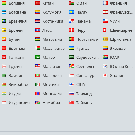
Боливия
Китай
Оман
Франция
Ботсвана
Колумбия
Палау
Французская Полинезия
Бразилия
Коста-Рика
Панама
Чили
Бруней
Лаос
Перу
Швейцария
Бутан
Маврикий
Португалия
Шри-Ланка
Вьетнам
Мадагаскар
Руанда
Эквадор
Гонконг
Макао
Саудовская Аравия
ЮАР
Грузия
Малайзия
Сейшелы
Южная Корея
Замбия
Мальдивы
Сингапур
Япония
Зимбабве
Мексика
США
Индия
Монголия
Таиланд
Индонезия
Намибия
Тайвань